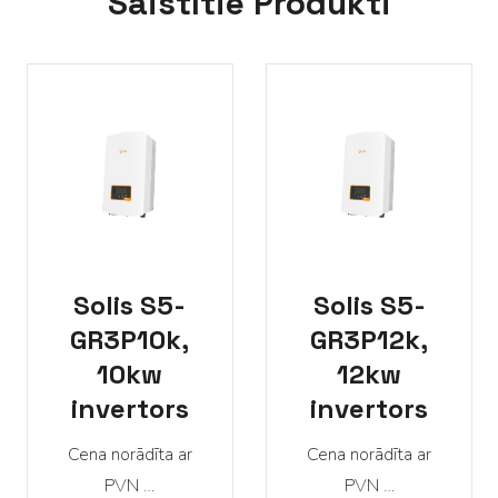
Saistītie Produkti
Solis S5-
Solis S5-
GR3P10k,
GR3P12k,
10kw
12kw
invertors
invertors
Cena norādīta ar
Cena norādīta ar
PVN …
PVN …