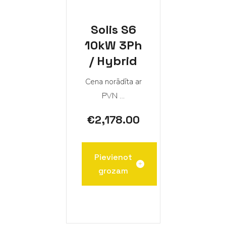
Solis S6
10kW 3Ph
/ Hybrid
Cena norādīta ar
PVN …
€
2,178.00
Pievienot
grozam