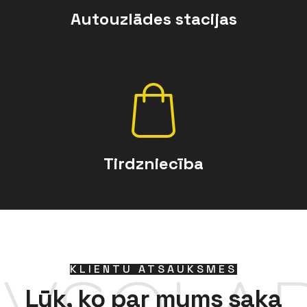
Autouzlādes stacijas
Tirdzniecība
KLIENTU ATSAUKSMES
Lūk, ko par mums saka