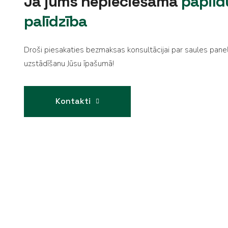
Ja jums nepieciešama
papild
palīdzība
Droši piesakaties bezmaksas konsultācijai par saules pane
uzstādīšanu Jūsu īpašumā!
Kontakti