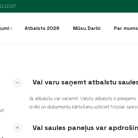
6112237
jumi
Atbalsts 2026
Mūsu Darbi
Par mums
dīšana
Vai varu saņemt atbalstu saules
Jā, atbalstu var saņemt. Valsts atbalsts ir pieeja
izvēli un dokumentu kārtošanu uzticiet IVsolar speciā
un
Vai saules paneļus var apdroši