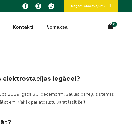
Saņem piedāvājumu
0
Kontakti
Nomaksa
 elektrostacijas iegādei?
ms līdz 2029. gada 31. decembrim. Saules paneļu sistēmas
listiem. Vairāk par atbalstu varat lasīt
šeit
nāt?