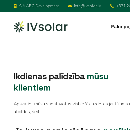
SIA ABC Development
info@ivsolar.lv
+371 2
Pakalpo
Saules paneļu uzstā
Elektroauto uzlāde
Ikdienas palīdzība
mūsu
klientiem
Apskatiet mūsu sagatavotos visbiežāk uzdotos jautājums 
atbildes, šeit