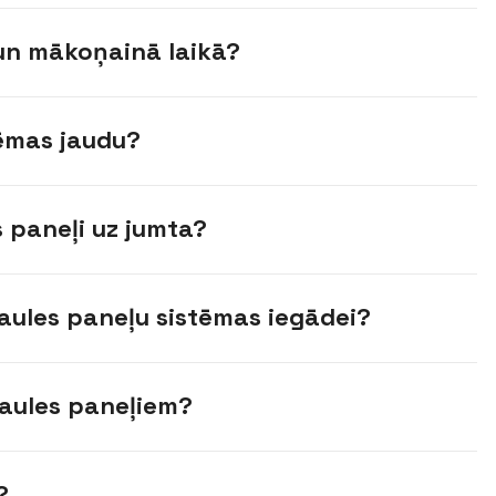
 un mākoņainā laikā?
tēmas jaudu?
 paneļi uz jumta?
saules paneļu sistēmas iegādei?
aules paneļiem?
?