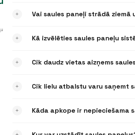
u
Vai saules paneļi strādā ziemā
ļu
Kā izvēlēties saules paneļu sis
Cik daudz vietas aizņems saules
Cik lielu atbalstu varu saņemt 
Kāda apkope ir nepieciešama s
Kur var uzstādīt saules paneļus