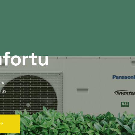
mfortu
mā,
onas