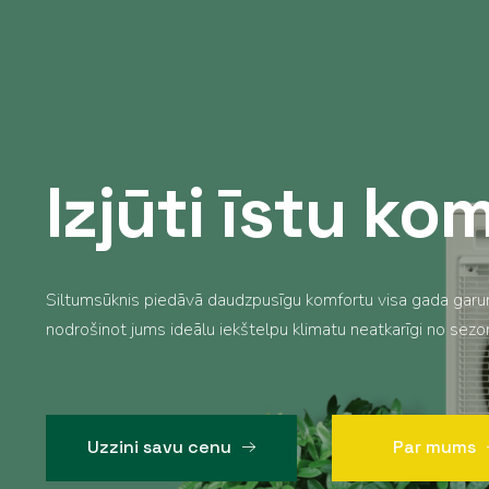
Izjūti īstu ko
Siltumsūknis piedāvā daudzpusīgu komfortu visa gada garu
nodrošinot jums ideālu iekštelpu klimatu neatkarīgi no sez
Uzzini savu cenu
Par mums