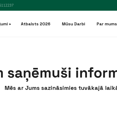
6112237
jumi
Atbalsts 2026
Mūsu Darbi
Par mums
dīšana
 saņēmuši inform
Mēs ar Jums sazināsimies tuvākajā laik