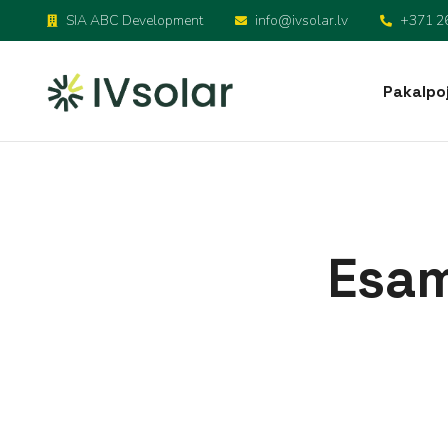
SIA ABC Development
info@ivsolar.lv
+371 2
Pakalpo
Saules paneļu uzstā
Elektroauto uzlāde
Esam