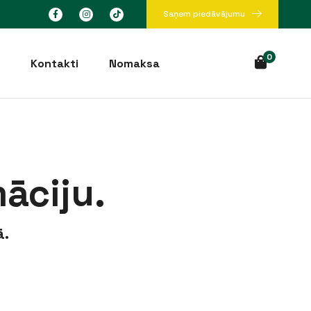
Saņem piedāvājumu
0
Kontakti
Nomaksa
āciju.
ā.