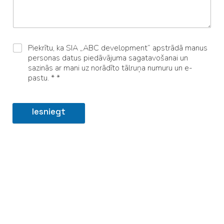
Piekrītu, ka SIA „ABC development” apstrādā manus
personas datus piedāvājuma sagatavošanai un
sazinās ar mani uz norādīto tālruņa numuru un e-
pastu. * *
Iesniegt