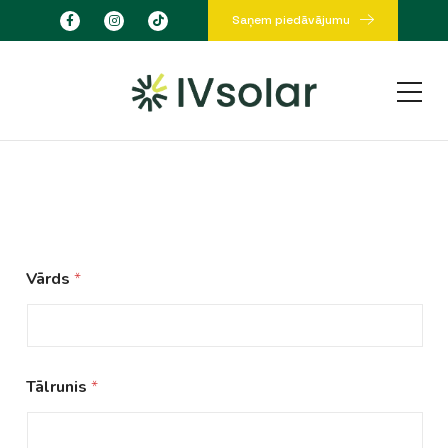
Saņem piedāvājumu
Vārds
*
Tālrunis
*