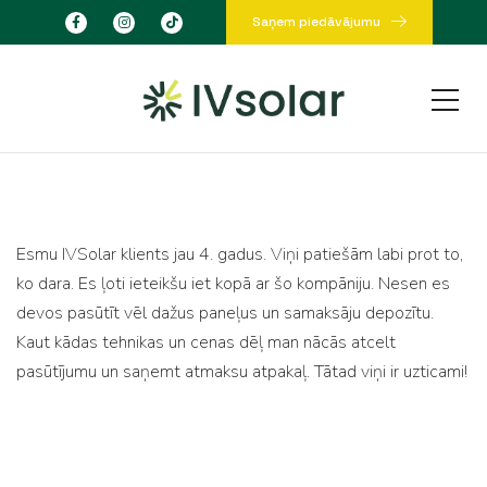
Saņem piedāvājumu
Esmu IVSolar klients jau 4. gadus. Viņi patiešām labi prot to,
ko dara. Es ļoti ieteikšu iet kopā ar šo kompāniju. Nesen es
devos pasūtīt vēl dažus paneļus un samaksāju depozītu.
Kaut kādas tehnikas un cenas dēļ man nācās atcelt
pasūtījumu un saņemt atmaksu atpakaļ. Tātad viņi ir uzticami!